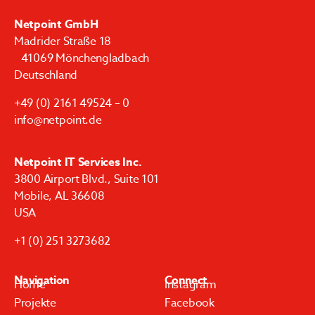
Netpoint GmbH
Madrider Straße 18
41069 Mönchengladbach
Deutschland
+49 (0) 2161 49524 – 0
info@netpoint.de
Netpoint IT Services Inc.
3800 Airport Blvd., Suite 101
Mobile, AL 36608
USA
+1 (0) 251 3273682
Navigation
Connect
Home
Instagram
Projekte
Facebook