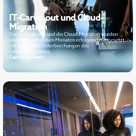
IT-Carve-out und Cloud-
Migration
Der IT-Carve-out und die Cloud-Migration wurden
innerhalb von sieben Monaten erfolgreich umgesetzt,
mit minimalen Unterbrechungen des
Geschäftsbetriebs.
Case Study lesen