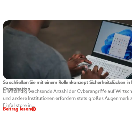
So schließen Sie mit einem Rollenkonzept Sicherheitslücken in 
Organisation
Die ständig wachsende Anzahl der Cyberangriffe auf Wirts
und andere Institutionen erfordern stets großes Augenmerk 
Einfallstore in...
Beitrag lesen