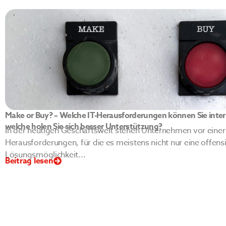
Make or Buy? – Welche IT-Herausforderungen können Sie inter
welche holen Sie sich besser Unterstützung?
In der heutigen Geschäftswelt stehen Unternehmen vor einer 
Herausforderungen, für die es meistens nicht nur eine offensi
Lösungsmöglichkeit...
Beitrag lesen