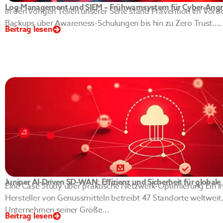
Log-Management und SIEM – Frühwarnsystem für Cyber-Angri
In den vorigen Teilen unserer Serie stand Prävention im Vord
Backups über Awareness-Schulungen bis hin zu Zero Trust....
Beitrag lesen
Juniper AI-Driven SD-WAN: Effizienz und Sicherheit für global
Eine Case Study über praktische Netzwerk-Optimierung Ein in
Hersteller von Genussmitteln betreibt 47 Standorte weltweit.
Unternehmen seiner Größe...
Beitrag lesen