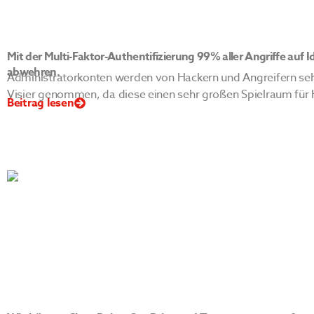
Mit der Multi-Faktor-Authentifizierung 99% aller Angriffe auf I
abwehren.
Administratorkonten werden von Hackern und Angreifern sehr 
Visier genommen, da diese einen sehr großen Spielraum für 
Beitrag lesen