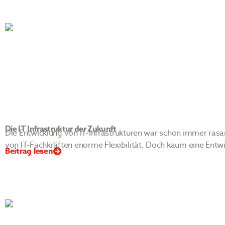
Die IT Infrastruktur der Zukunft
Die Entwicklung von IT-Infrastrukturen war schon immer rasa
von IT-Fachkräften enorme Flexibilität. Doch kaum eine Entwic
Beitrag lesen