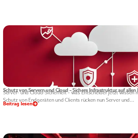
Schutz von Servern und Cloud – Sichere Infrastruktur auf alle
Server- und Cloud-Sicherheit – was Entscheider jetzt wisse
Schutz von Endgeräten und Clients rücken nun Server und...
Beitrag lesen