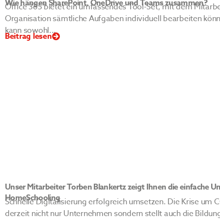
Wie hängen SharePoint, OneDrive und Teams zusammen?
Office 365 bietet ein umfassendes Tool-Set, mit dem Mitarbe
Organisation sämtliche Aufgaben individuell bearbeiten könn
kann sowohl...
Beitrag lesen
Unser Mitarbeiter Torben Blankertz zeigt Ihnen die einfache U
HomeSchooling
Schnelle Digitalisierung erfolgreich umsetzen. Die Krise um 
derzeit nicht nur Unternehmen sondern stellt auch die Bildun