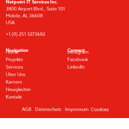
Netpoint IT Services Inc.
3800 Airport Blvd., Suite 101
Mobile, AL 36608
USA
+1 (0) 251 3273682
Navigation
Connect
Home
Instagram
Projekte
Facebook
Services
LinkedIn
Über Uns
Karriere
Neuigkeiten
Kontakt
AGB
Datenschutz
Impressum
Cookies